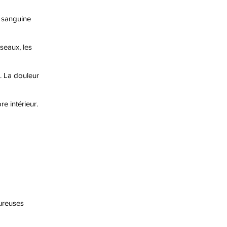
n sanguine
seaux, les
. La douleur
e intérieur.
oureuses