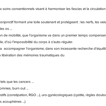
x soins conventionnels
visant à harmoniser les fascias et la circulatio
njonctif formant une toile soutenant et protégeant : les nerfs, les vais
es os ...
ion de mobilité, que l'organisme va dans un premier temps compenser
e, d'où l'impossibilité du corps à s'auto-réguler.
va accompagner l'organisme, dans son incessante recherche d'équilibr
la libération des mémoires traumatiques du
tels que les cancers ...
mnies, burn out ...
stifs (constipation, RGO ...), uro-gynécologiques (cystite, règles doul
ns acouphènes ...)